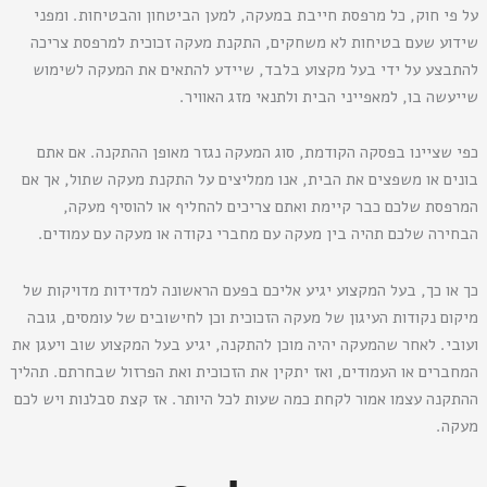
על פי חוק, כל מרפסת חייבת במעקה, למען הביטחון והבטיחות. ומפני
שידוע שעם בטיחות לא משחקים, התקנת מעקה זכוכית למרפסת צריכה
להתבצע על ידי בעל מקצוע בלבד, שיידע להתאים את המעקה לשימוש
שייעשה בו, למאפייני הבית ולתנאי מזג האוויר.
כפי שציינו בפסקה הקודמת, סוג המעקה נגזר מאופן ההתקנה. אם אתם
בונים או משפצים את הבית, אנו ממליצים על התקנת מעקה שתול, אך אם
המרפסת שלכם כבר קיימת ואתם צריכים להחליף או להוסיף מעקה,
הבחירה שלכם תהיה בין מעקה עם מחברי נקודה או מעקה עם עמודים.
כך או כך, בעל המקצוע יגיע אליכם בפעם הראשונה למדידות מדויקות של
מיקום נקודות העיגון של מעקה הזכוכית וכן לחישובים של עומסים, גובה
ועובי. לאחר שהמעקה יהיה מוכן להתקנה, יגיע בעל המקצוע שוב ויעגן את
המחברים או העמודים, ואז יתקין את הזכוכית ואת הפרזול שבחרתם. תהליך
ההתקנה עצמו אמור לקחת כמה שעות לכל היותר. אז קצת סבלנות ויש לכם
מעקה.