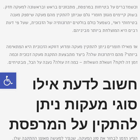
וכשמדברים על בטיחות במרפסת, מתכוונים בראש ובראשונה למעקה חזק.
בשוק קיימים מגוון חומרי גלם שניתן להתקין מהם מעקה שיספק מענה
בטיחותי ראוי, כשמעל כולם בולטים יתרונותיה של הזכוכית, שעל פי דעת
רבים היא המוצלחת ביותר מביניהם.
אז מאילו חומרים ניתן להתקין מעקה ומדוע דווקא הזכוכית היא המתאימה
ביותר? מהם היתרונות שלה? כיצד מתבצעת התקנת מעקה זכוכית וכמה
זמן זה לוקח? ושאלת השאלות – כמה זה עולה? נענה על הכל, מבטיחים.
פתח סרגל
חשוב לדעת אילו
סוגי מעקות ניתן
להתקין על המרפסת
הגיע הזמן לבחור את סוג המעקה, שנגזר למעשה מאופן ההתקנה שלו.