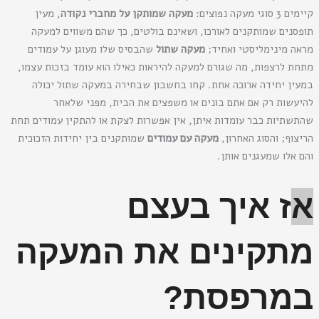
קיימים 3 סוגי מעקה נפוצים:
מעקה שמותקן על
מחברי נקודה
, מעין
תופסנים שמותקנים לאורכו, ושאינם בולטים, כך שהם משווים למעקה
מראה מינימליסטי ואחיד;
מעקה שתול
שהבסיס שלו מעוגן על עמודים
מתחת לרצפות, מה שגורם למעקה להיראות כאילו הוא עומד בזכות עצמו,
במעין יחידה ארוכה אחת. קחו בחשבון שבחירה במעקה שתול יכולה
להיעשות רק אם אתם בונים או משפצים את הבית, מפני שלאחר
שהתשתיות כבר עומדות איתן, אין אפשרות לצקת או להתקין עמודים תחת
הריצוף; והסוג האחרון,
מעקה עם עמודים
שמותקנים בין יחידות הזכוכית
והם אלו שמעגנים אותן.
א
ז איך בעצם
מתקינים את המעקה
במרפסת?